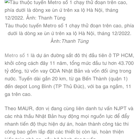
Tàu thuộc tuyến Metro số 1 chạy thử đoạn trên cao, phía
dưới là dòng xe ùn ứ trên xa lộ Hà Nội, tháng 12/2022.
Ảnh:
Thanh Tùng
Metro số 1
là dự án đường sắt đô thị đầu tiên ở TP HCM,
khởi công cách đây 11 năm, tổng mức đầu tư hơn 43.700
tỷ đồng, từ vốn vay ODA Nhật Bản và vốn đối ứng trong
nước. Tuyến dài gần 20 km, từ ga Bến Thành (quận 1)
đến depot Long Bình (TP Thủ Đức), với ba ga ngầm, 11
ga trên cao.
Theo MAUR, đơn vị đang cùng liên danh tư vấn NJPT và
các nhà thầu Nhật Bản huy động mọi nguồn lực để đẩy
nhanh tiến độ thực hiện dự án, hoàn thành công tác thi
công bao gồm lắp đặt các thiết bị còn lại, hoàn thiện
kiến trúc nhà ga, cầu bộ hành dọc tuyến…