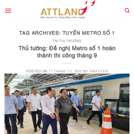
Skip
to
content
TAG ARCHIVES:
TUYẾN METRO SỐ 1
TIN THỊ TRƯỜNG
Thủ tướng: Đề nghị Metro số 1 hoàn
thành thi công tháng 9
POSTED ON
17 THÁNG TƯ, 2023
BY
XMASTER