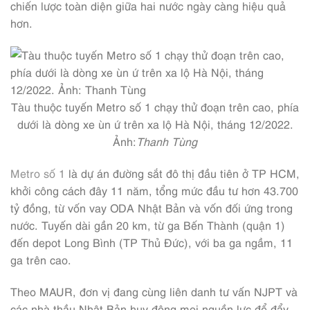
chiến lược toàn diện giữa hai nước ngày càng hiệu quả
hơn.
Tàu thuộc tuyến Metro số 1 chạy thử đoạn trên cao, phía
dưới là dòng xe ùn ứ trên xa lộ Hà Nội, tháng 12/2022.
Ảnh:
Thanh Tùng
Metro số 1
là dự án đường sắt đô thị đầu tiên ở TP HCM,
khởi công cách đây 11 năm, tổng mức đầu tư hơn 43.700
tỷ đồng, từ vốn vay ODA Nhật Bản và vốn đối ứng trong
nước. Tuyến dài gần 20 km, từ ga Bến Thành (quận 1)
đến depot Long Bình (TP Thủ Đức), với ba ga ngầm, 11
ga trên cao.
Theo MAUR, đơn vị đang cùng liên danh tư vấn NJPT và
các nhà thầu Nhật Bản huy động mọi nguồn lực để đẩy